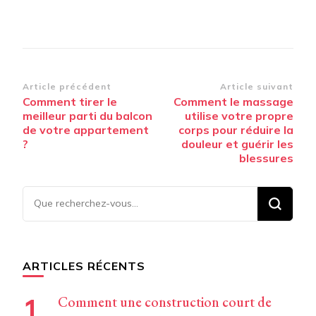
Navigation
Article précédent
Article suivant
Comment tirer le
Comment le massage
d’article
meilleur parti du balcon
utilise votre propre
de votre appartement
corps pour réduire la
?
douleur et guérir les
blessures
Vous
recherchiez
quelque
chose ?
ARTICLES RÉCENTS
Comment une construction court de