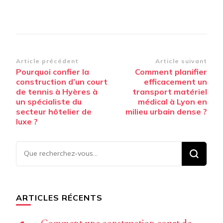
Navigation
Article précédent
Article suivant
Pourquoi confier la
Comment planifier
d’article
construction d’un court
efficacement un
de tennis à Hyères à
transport matériel
un spécialiste du
médical à Lyon en
secteur hôtelier de
milieu urbain dense ?
luxe ?
Vous
recherchiez
quelque
chose ?
ARTICLES RÉCENTS