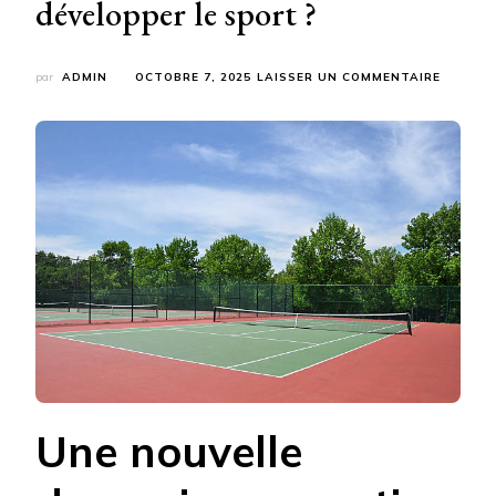
développer le sport ?
SUR
par
ADMIN
OCTOBRE 7, 2025
LAISSER UN COMMENTAIRE
QUELS
AVANTA
UNE
CONSTR
TERRAI
DE
PADEL
À
LAVAL
APPORT
T-
ELLE
AUX
COLLEC
SOUHAI
DÉVELO
LE
Une nouvelle
SPORT
?