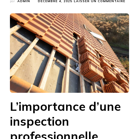
SUR
par
ADMIN
DÉCEMBRE 4, 2025
LAISSER UN COMMENTAIRE
UN
COUVR
À
LYON
PEUT-
IL
EFFEC
UNE
INSPEC
VISUEL
ET
TECHN
SANS
MONTE
SUR
LE
TOIT
L’importance d’une
?
inspection
professionnelle