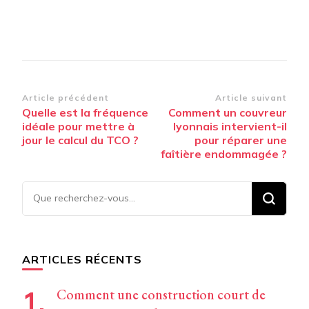
Navigation
Article précédent
Article suivant
Quelle est la fréquence
Comment un couvreur
d’article
idéale pour mettre à
lyonnais intervient-il
jour le calcul du TCO ?
pour réparer une
faîtière endommagée ?
Vous
recherchiez
quelque
chose ?
ARTICLES RÉCENTS
Comment une construction court de