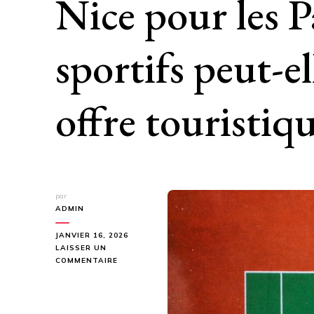
Nice pour les Pa
sportifs peut-el
offre touristiqu
par
ADMIN
JANVIER 16, 2026
LAISSER UN
SUR
COMMENTAIRE
LA
CONSTRUCTION
COURT
DE