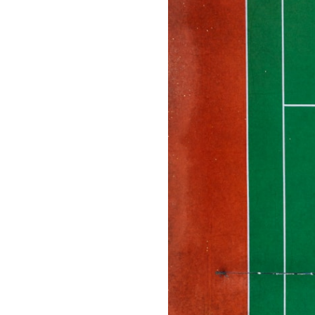
TENNIS
À
NICE
POUR
LES
PARCS
DE
LOISIRS
SPORTIFS
PEUT-
ELLE
S’INTÉGRER
À
UNE
OFFRE
TOURISTIQUE
?